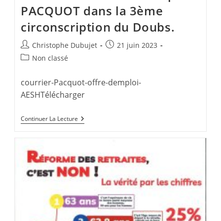
PACQUOT dans la 3ème
circonscription du Doubs.
Auteur/autrice
Publication
Christophe Dubujet
21 juin 2023
de
publiée :
Post
Non classé
la
category:
publication :
courrier-Pacquot-offre-demploi-
AESHTélécharger
Reconnaissance
Continuer La Lecture
Du
Travail
Des
AESH
!
L’intersyndicale
Envoie
Un
Courrier
Au
Député
PACQUOT