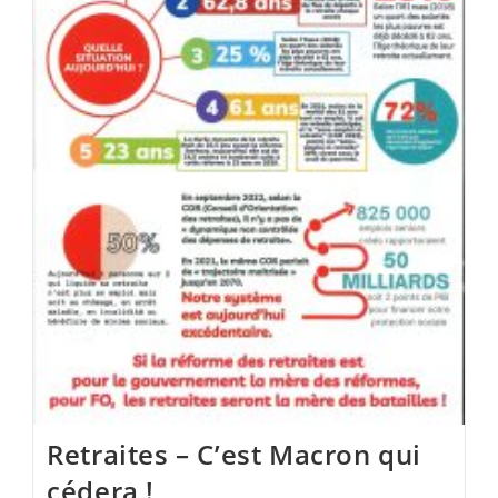
Dans
La
3ème
Circonscription
Du
Doubs.
Retraites – C’est Macron qui
cédera !