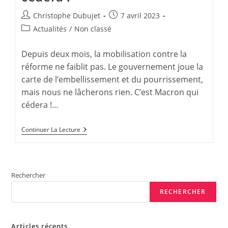
Auteur/autrice
Publication
Christophe Dubujet
7 avril 2023
de
publiée :
Post
Actualités
/
Non classé
la
category:
publication :
Depuis deux mois, la mobilisation contre la
réforme ne faiblit pas. Le gouvernement joue la
carte de l’embellissement et du pourrissement,
mais nous ne lâcherons rien. C’est Macron qui
cédera !…
Retraites
Continuer La Lecture
–
C’est
Macron
Qui
Cédera
Rechercher
!
RECHERCHER
Articles récents