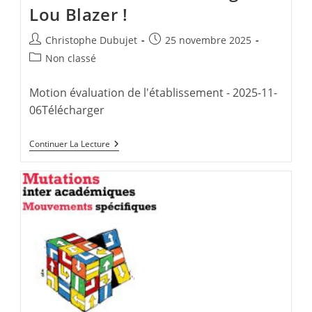
Du
Lou Blazer !
1er
Mai
2026.
Auteur/autrice
Publication
Christophe Dubujet
25 novembre 2025
Attention
de
publiée :
Danger
Post
Non classé
!
la
category:
publication :
Motion évaluation de l'établissement - 2025-11-
06Télécharger
Contre
Continuer La Lecture
L’évaluation
Des
Établissements
Au
Collège
Lou
Blazer
!