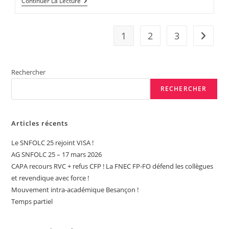
TITULAIRES
Continuer La Lecture
/
AED
/
AESH
1
2
3
Aller à 
/
TZR
/
CONTRACTUEL.LE.S
Rechercher
/
STAGIAIRES:
RECHERCHER
PAR
ICI
POUR
CE
Articles récents
QUI
CONCERNE
VOS
Le SNFOLC 25 rejoint VISA !
DROITS
AG SNFOLC 25 – 17 mars 2026
!
CAPA recours RVC + refus CFP ! La FNEC FP-FO défend les collègues
et revendique avec force !
Mouvement intra-académique Besançon !
Temps partiel