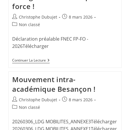
force !
Auteur/autrice
Publication
Christophe Dubujet
8 mars 2026
de
publiée :
Post
Non classé
la
category:
publication :
Déclaration préalable FNEC FP-FO -
2026Télécharger
CAPA
Continuer La Lecture
Recours
RVC
+
Mouvement intra-
Refus
CFP
académique Besançon !
!
La
FNEC
Auteur/autrice
Publication
Christophe Dubujet
8 mars 2026
FP-
de
publiée :
FO
Post
Non classé
Défend
la
category:
Les
publication :
Collègues
20260306_LDG MOBILITES_ANNEXE3Télécharger
Et
20260306_LDG MOBILITES_ANNEXE1Télécharger
Revendique