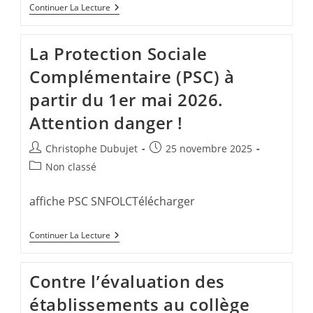
Liste
Continuer La Lecture
D’aptitude
Au
Corps
La Protection Sociale
Des
Agrégé.e.s
Complémentaire (PSC) à
2026
partir du 1er mai 2026.
Attention danger !
Auteur/autrice
Publication
Christophe Dubujet
25 novembre 2025
de
publiée :
Post
Non classé
la
category:
publication :
affiche PSC SNFOLCTélécharger
La
Continuer La Lecture
Protection
Sociale
Complémentaire
Contre l’évaluation des
(PSC)
À
établissements au collège
Partir