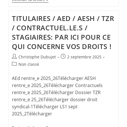
Des
Stagiaires
2025
TITULAIRES / AED / AESH / TZR
!
/ CONTRACTUEL.LE.S /
STAGIAIRES: PAR ICI POUR CE
QUI CONCERNE VOS DROITS !
Auteur/autrice
Publication
Christophe Dubujet
2 septembre 2025
de
publiée :
Post
Non classé
la
category:
publication :
AEd rentre_e 2025_26Télécharger AESH
rentre_e 2025_26Télécharger Contractuels
rentre_e 2025_26Télécharger Dossier TZR
rentre_e 25_26Télécharger dossier droit
syndical-1Télécharger LS1 sept
2025_2Télécharger