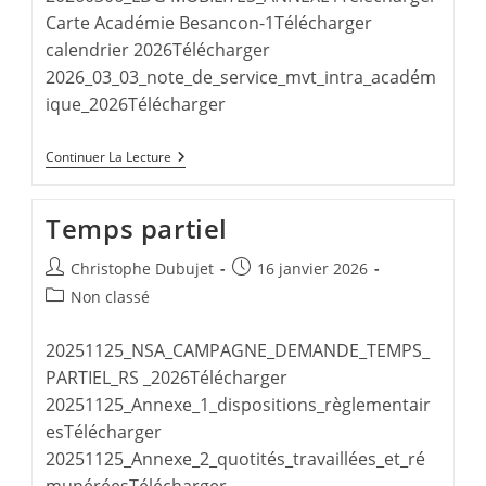
Avec
Carte Académie Besancon-1Télécharger
Force
calendrier 2026Télécharger
!
2026_03_03_note_de_service_mvt_intra_académ
ique_2026Télécharger
Mouvement
Continuer La Lecture
Intra-
Académique
Besançon
Temps partiel
!
Auteur/autrice
Publication
Christophe Dubujet
16 janvier 2026
de
publiée :
Post
Non classé
la
category:
publication :
20251125_NSA_CAMPAGNE_DEMANDE_TEMPS_
PARTIEL_RS _2026Télécharger
20251125_Annexe_1_dispositions_règlementair
esTélécharger
20251125_Annexe_2_quotités_travaillées_et_ré