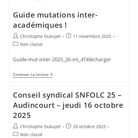
Guide mutations inter-
académiques !
Auteur/autrice
Publication
Christophe Dubujet
11 novembre 2025
de
publiée :
Post
Non classé
la
category:
publication :
Guide-mut-inter-2025_26-int_4Télécharger
Guide
Continuer La Lecture
Mutations
Inter-
Académiques
Conseil syndical SNFOLC 25 –
!
Audincourt – jeudi 16 octobre
2025
Auteur/autrice
Publication
Christophe Dubujet
20 octobre 2025
de
publiée :
Post
Non classé