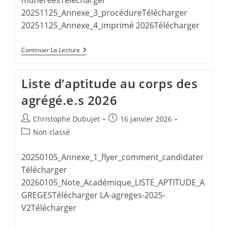
munéréesTélécharger
20251125_Annexe_3_procédureTélécharger
20251125_Annexe_4_imprimé 2026Télécharger
Temps
Continuer La Lecture
Partiel
Liste d’aptitude au corps des
agrégé.e.s 2026
Auteur/autrice
Publication
Christophe Dubujet
16 janvier 2026
de
publiée :
Post
Non classé
la
category:
publication :
20250105_Annexe_1_flyer_comment_candidater
Télécharger
20260105_Note_Académique_LISTE_APTITUDE_A
GREGESTélécharger LA-agreges-2025-
V2Télécharger