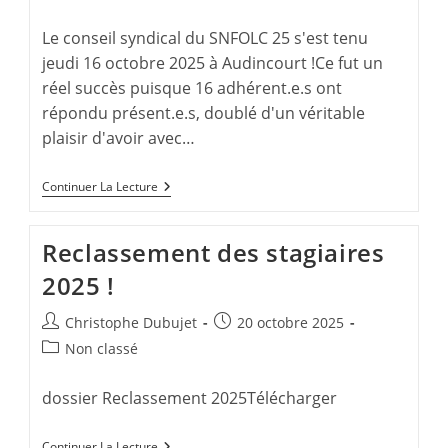
la
category:
publication :
Le conseil syndical du SNFOLC 25 s'est tenu
jeudi 16 octobre 2025 à Audincourt !Ce fut un
réel succès puisque 16 adhérent.e.s ont
répondu présent.e.s, doublé d'un véritable
plaisir d'avoir avec…
Conseil
Continuer La Lecture
Syndical
SNFOLC
25
Reclassement des stagiaires
–
Audincourt
2025 !
–
Jeudi
16
Auteur/autrice
Publication
Christophe Dubujet
20 octobre 2025
Octobre
de
publiée :
2025
Post
Non classé
la
category:
publication :
dossier Reclassement 2025Télécharger
Reclassement
Continuer La Lecture