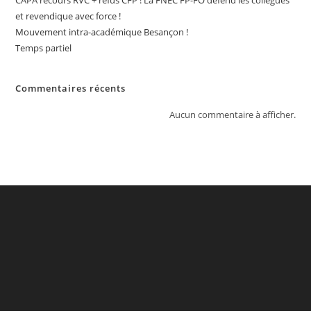
CAPA recours RVC + refus CFP ! La FNEC FP-FO défend les collègues
et revendique avec force !
Mouvement intra-académique Besançon !
Temps partiel
Commentaires récents
Aucun commentaire à afficher.