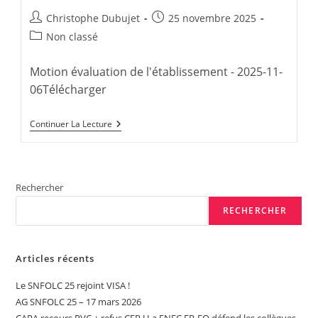
Auteur/autrice
Publication
Christophe Dubujet
25 novembre 2025
de
publiée :
Post
Non classé
la
category:
publication :
Motion évaluation de l'établissement - 2025-11-
06Télécharger
Contre
Continuer La Lecture
L’évaluation
Des
Établissements
Au
Collège
Rechercher
Lou
Blazer
RECHERCHER
!
Articles récents
Le SNFOLC 25 rejoint VISA !
AG SNFOLC 25 – 17 mars 2026