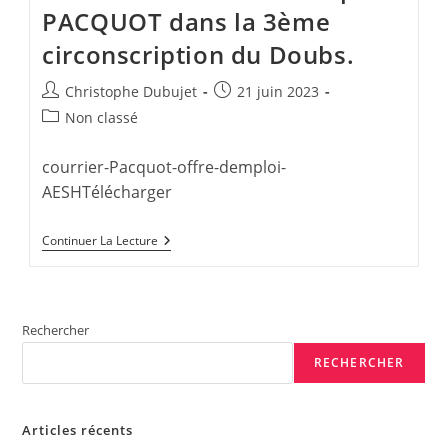
PACQUOT dans la 3ème
circonscription du Doubs.
Auteur/autrice
Publication
Christophe Dubujet
21 juin 2023
de
publiée :
Post
Non classé
la
category:
publication :
courrier-Pacquot-offre-demploi-
AESHTélécharger
Reconnaissance
Continuer La Lecture
Du
Travail
Des
AESH
!
Rechercher
L’intersyndicale
Envoie
RECHERCHER
Un
Courrier
Au
Député
Articles récents
PACQUOT