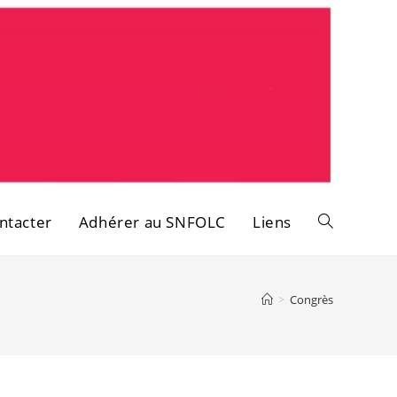
ntacter
Adhérer au SNFOLC
Liens
Toggle
website
>
Congrès
search