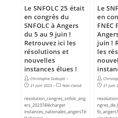
Le SNFOLC 25 était
Le SNF
en congrès du
en con
SNFOLC à Angers
FNEC 
du 5 au 9 juin !
Angers
Retrouvez ici les
juin ! 
résolutions et
les ré
nouvelles
nouvel
instances élues !
instan
Auteur/autrice
Auteur/autr
Christophe Dubujet
Christo
de
de
Publication
Post
Publication
21 juin 2023
Non classé
21 juin 
la
la
publiée :
category:
publiée :
publication :
publication 
resolution_congres_snfolc_ang
resolutio
ers_2023Télécharger
ngres_de_l
instances_nationales_angersTé
fo_angers