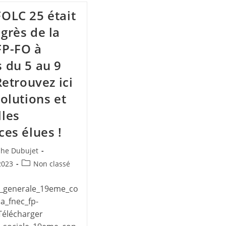
OLC 25 était
grès de la
FP-FO à
 du 5 au 9
Retrouvez ici
solutions et
les
ces élues !
ice
phe Dubujet
Post
2023
Non classé
category:
:
n_generale_19eme_co
a_fnec_fp-
Télécharger