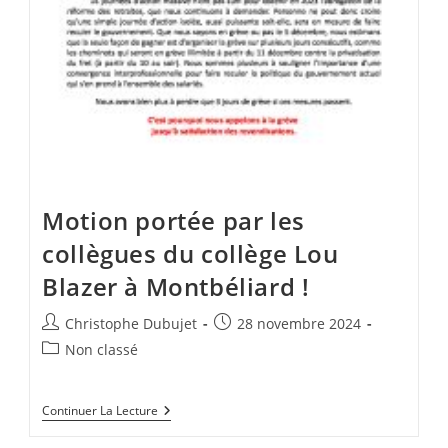
Motion portée par les
collègues du collège Lou
Blazer à Montbéliard !
Auteur/autrice
Publication
Christophe Dubujet
28 novembre 2024
de
publiée :
Post
Non classé
la
category:
publication :
Motion
Continuer La Lecture
Portée
Par