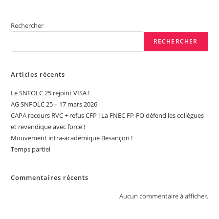
Les
Collègues
Du
Rechercher
Collège
Lou
RECHERCHER
Blazer
À
Montbéliard
!
Articles récents
Le SNFOLC 25 rejoint VISA !
AG SNFOLC 25 – 17 mars 2026
CAPA recours RVC + refus CFP ! La FNEC FP-FO défend les collègues
et revendique avec force !
Mouvement intra-académique Besançon !
Temps partiel
Commentaires récents
Aucun commentaire à afficher.