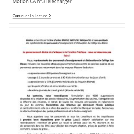
Motion CA n°3Télécharger
Motion
Continuer La Lecture
Pour
Une
DHG
À
La
Hauteur
De
Nos
Besoins
–
Collège
Lou
Blazer
(Montbéliard)