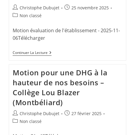
Auteur/autrice
Publication
Christophe Dubujet
25 novembre 2025
de
publiée :
Post
Non classé
la
category:
publication :
Motion évaluation de l'établissement - 2025-11-
06Télécharger
Contre
Continuer La Lecture
L’évaluation
Des
Établissements
Motion pour une DHG à la
Au
Collège
hauteur de nos besoins –
Lou
Blazer
Collège Lou Blazer
!
(Montbéliard)
Auteur/autrice
Publication
Christophe Dubujet
27 février 2025
de
publiée :
Post
Non classé
la
category:
publication :