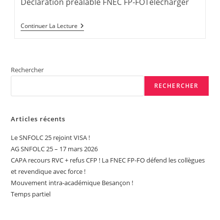
Déclaration préalable FNEC FP-FOTélécharger
Avec
Force
!
Déclaration
Continuer La Lecture
Préalable
FNEC
FP-
FO
–
Rechercher
CAPA
2nd
RECHERCHER
Degré
Besançon
Articles récents
Le SNFOLC 25 rejoint VISA !
AG SNFOLC 25 – 17 mars 2026
CAPA recours RVC + refus CFP ! La FNEC FP-FO défend les collègues
et revendique avec force !
Mouvement intra-académique Besançon !
Temps partiel