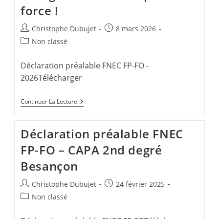
force !
Auteur/autrice
Publication
Christophe Dubujet
8 mars 2026
de
publiée :
Post
Non classé
la
category:
publication :
Déclaration préalable FNEC FP-FO -
2026Télécharger
CAPA
Continuer La Lecture
Recours
RVC
+
Déclaration préalable FNEC
Refus
CFP
FP-FO – CAPA 2nd degré
!
La
Besançon
FNEC
FP-
FO
Auteur/autrice
Publication
Christophe Dubujet
24 février 2025
Défend
de
publiée :
Les
Post
Non classé
Collègues
la
category:
Et
publication :
Revendique