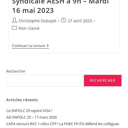
Syndicale AESH à 9h – Mardi
16 mai 2023
Auteur/autrice
Publication
Christophe Dubujet
27 avril 2023
de
publiée :
Post
Non classé
la
category:
publication :
Réunion
Continuer La Lecture
D’Information
Syndicale
AESH
À
9h
Rechercher
–
Mardi
RECHERCHER
16
Mai
2023
Articles récents
Le SNFOLC 25 rejoint VISA !
AG SNFOLC 25 – 17 mars 2026
CAPA recours RVC + refus CFP ! La FNEC FP-FO défend les collègues