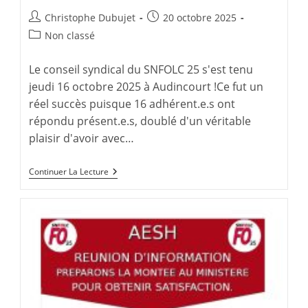
Auteur/autrice
Publication
Christophe Dubujet
20 octobre 2025
de
publiée :
Post
Non classé
la
category:
publication :
Le conseil syndical du SNFOLC 25 s'est tenu
jeudi 16 octobre 2025 à Audincourt !Ce fut un
réel succès puisque 16 adhérent.e.s ont
répondu présent.e.s, doublé d'un véritable
plaisir d'avoir avec…
Conseil
Continuer La Lecture
Syndical
SNFOLC
25
–
Audincourt
–
Jeudi
16
Octobre
2025